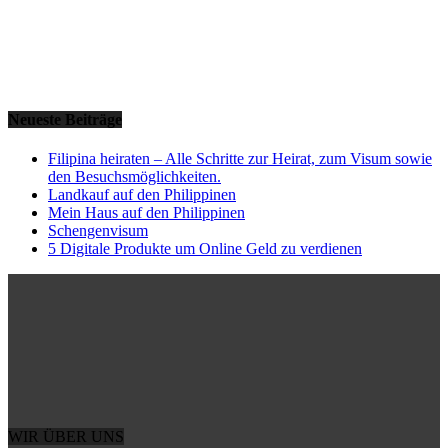
Neueste Beiträge
Filipina heiraten – Alle Schritte zur Heirat, zum Visum sowie
den Besuchsmöglichkeiten.
Landkauf auf den Philippinen
Mein Haus auf den Philippinen
Schengenvisum
5 Digitale Produkte um Online Geld zu verdienen
WIR ÜBER UNS