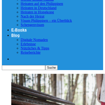
Heiraten auf den Philippinen
Heiraten in Deutschland
Heiraten in Hongkong
Nach der Heirat
Visum Philippinen – ein Überblick
Schengenvisum
E-Books
Blog
Digitale Nomaden
Erlebnisse
Nützliches & Tipps
Reiseberichte