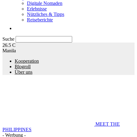
Digitale Nomaden
Erlebnisse
Nützliches & Tipps
Reiseberichte
Suche
26.5
C
Manila
Kooperation
Blogroll
Über uns
MEET THE
PHILIPPINES
- Werbung -