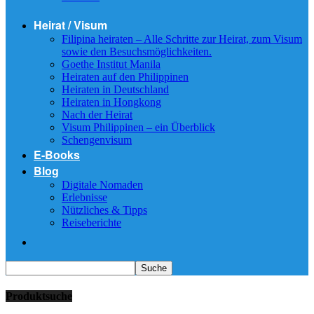
Heirat / Visum
Filipina heiraten – Alle Schritte zur Heirat, zum Visum
sowie den Besuchsmöglichkeiten.
Goethe Institut Manila
Heiraten auf den Philippinen
Heiraten in Deutschland
Heiraten in Hongkong
Nach der Heirat
Visum Philippinen – ein Überblick
Schengenvisum
E-Books
Blog
Digitale Nomaden
Erlebnisse
Nützliches & Tipps
Reiseberichte
Produktsuche