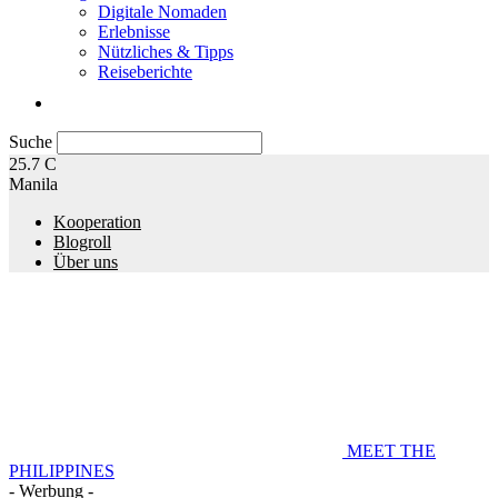
Digitale Nomaden
Erlebnisse
Nützliches & Tipps
Reiseberichte
Suche
25.7
C
Manila
Kooperation
Blogroll
Über uns
MEET THE
PHILIPPINES
- Werbung -