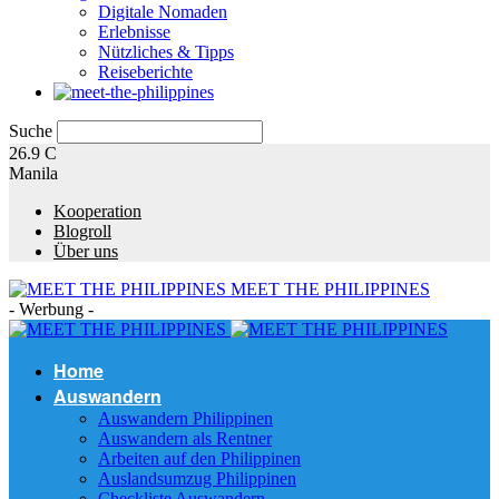
Digitale Nomaden
Erlebnisse
Nützliches & Tipps
Reiseberichte
Suche
26.9
C
Manila
Kooperation
Blogroll
Über uns
MEET THE PHILIPPINES
- Werbung -
Home
Auswandern
Auswandern Philippinen
Auswandern als Rentner
Arbeiten auf den Philippinen
Auslandsumzug Philippinen
Checkliste Auswandern