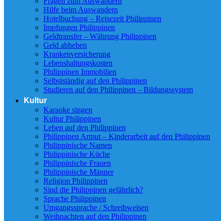
Fragen zum Auswandern
Hilfe beim Auswandern
Hotelbuchung – Reisezeit Philippinen
Impfungen Philippinen
Geldtransfer – Währung Philippinen
Geld abheben
Krankenversicherung
Lebenshaltungskosten
Philippinen Immobilien
Selbstständig auf den Philippinen
Studieren auf den Philippinen – Bildungssystem
Kultur
Karaoke singen
Kultur Philippinen
Leben auf den Philippinen
Philippinen Armut – Kinderarbeit auf den Philippinen
Philippinische Namen
Philippinische Küche
Philippinische Frauen
Philippinische Männer
Religion Philippinen
Sind die Philippinen gefährlich?
Sprache Philippinen
Umgangssprache / Schreibweisen
Weihnachten auf den Philippinen