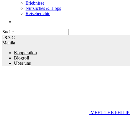
Erlebnisse
Nützliches & Tipps
Reiseberichte
Suche
28.3
C
Manila
Kooperation
Blogroll
Über uns
MEET THE PHILIP