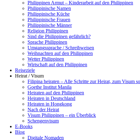
Philippinen Armut – Kinderarbeit auf den Philippinen
Philippinische Namen
Philippinische Küche
Philippinische Frauen
Philippinische Männer
Religion Philippinen
Sind die Philippinen gefährlich?
Sprache Philippinen
Umgangssprache / Schreibweisen
Weihnachten auf den Philippinen
Wetter Philippinen
Wirtschaft auf den Philippinen
Reiseziele
Heirat / Visum
Filipina heiraten – Alle Schritte zur Heirat, zum Visum
Goethe Institut Manila
Heiraten auf den Philippinen
Heiraten in Deutschland
Heiraten in Hongkong
Nach der Heirat
Visum Philippinen – ein Überblick
Schengenvisum
E-Books
Blog
Digitale Nomaden