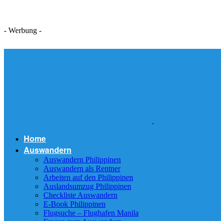
- Werbung -
Home
Auswandern
Auswandern Philippinen
Auswandern als Rentner
Arbeiten auf den Philippinen
Auslandsumzug Philippinen
Checkliste Auswandern
E-Book Philippinen
Flugsuche – Flughafen Manila