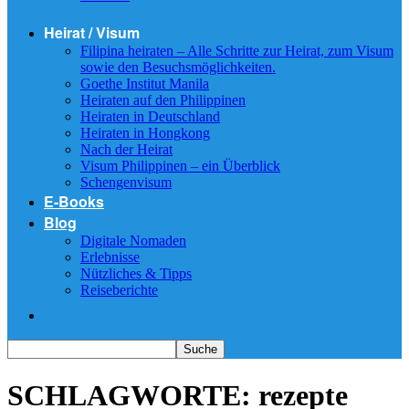
Heirat / Visum
Filipina heiraten – Alle Schritte zur Heirat, zum Visum
sowie den Besuchsmöglichkeiten.
Goethe Institut Manila
Heiraten auf den Philippinen
Heiraten in Deutschland
Heiraten in Hongkong
Nach der Heirat
Visum Philippinen – ein Überblick
Schengenvisum
E-Books
Blog
Digitale Nomaden
Erlebnisse
Nützliches & Tipps
Reiseberichte
SCHLAGWORTE: rezepte