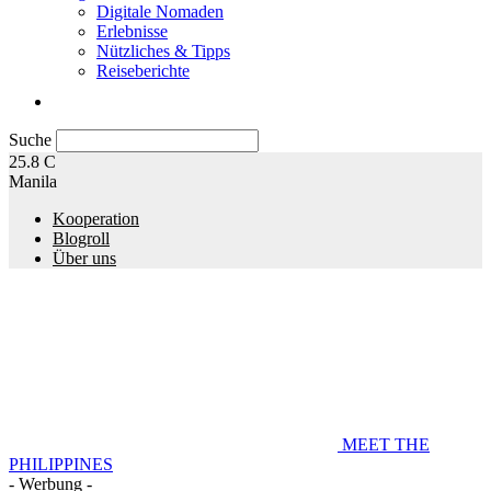
Digitale Nomaden
Erlebnisse
Nützliches & Tipps
Reiseberichte
Suche
25.8
C
Manila
Kooperation
Blogroll
Über uns
MEET THE
PHILIPPINES
- Werbung -