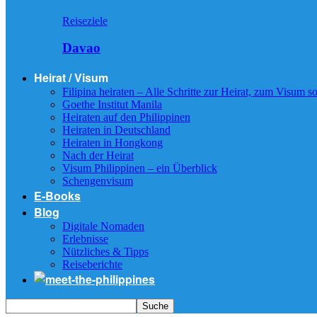
Reiseziele
Davao
Heirat / Visum
Filipina heiraten – Alle Schritte zur Heirat, zum Visum
Goethe Institut Manila
Heiraten auf den Philippinen
Heiraten in Deutschland
Heiraten in Hongkong
Nach der Heirat
Visum Philippinen – ein Überblick
Schengenvisum
E-Books
Blog
Digitale Nomaden
Erlebnisse
Nützliches & Tipps
Reiseberichte