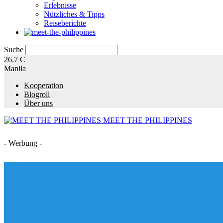
Erlebnisse
Nützliches & Tipps
Reiseberichte
Suche
26.7
C
Manila
Kooperation
Blogroll
Über uns
MEET THE PHILIPPINES
- Werbung -