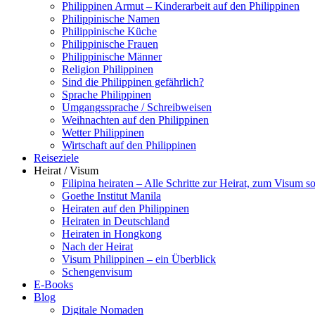
Philippinen Armut – Kinderarbeit auf den Philippinen
Philippinische Namen
Philippinische Küche
Philippinische Frauen
Philippinische Männer
Religion Philippinen
Sind die Philippinen gefährlich?
Sprache Philippinen
Umgangssprache / Schreibweisen
Weihnachten auf den Philippinen
Wetter Philippinen
Wirtschaft auf den Philippinen
Reiseziele
Heirat / Visum
Filipina heiraten – Alle Schritte zur Heirat, zum Visum
Goethe Institut Manila
Heiraten auf den Philippinen
Heiraten in Deutschland
Heiraten in Hongkong
Nach der Heirat
Visum Philippinen – ein Überblick
Schengenvisum
E-Books
Blog
Digitale Nomaden