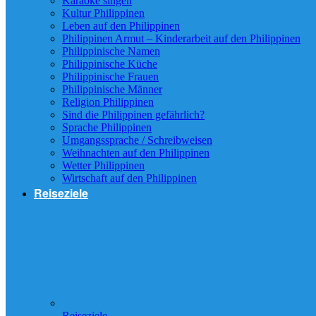
Karaoke singen
Kultur Philippinen
Leben auf den Philippinen
Philippinen Armut – Kinderarbeit auf den Philippinen
Philippinische Namen
Philippinische Küche
Philippinische Frauen
Philippinische Männer
Religion Philippinen
Sind die Philippinen gefährlich?
Sprache Philippinen
Umgangssprache / Schreibweisen
Weihnachten auf den Philippinen
Wetter Philippinen
Wirtschaft auf den Philippinen
Reiseziele
Reiseziele