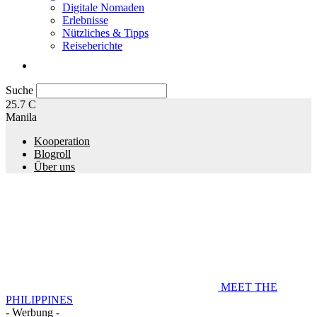
Digitale Nomaden
Erlebnisse
Nützliches & Tipps
Reiseberichte
Suche
25.7
C
Manila
Kooperation
Blogroll
Über uns
MEET THE
PHILIPPINES
- Werbung -