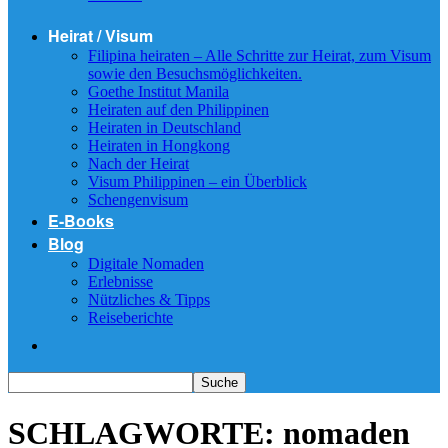
Heirat / Visum
Filipina heiraten – Alle Schritte zur Heirat, zum Visum
sowie den Besuchsmöglichkeiten.
Goethe Institut Manila
Heiraten auf den Philippinen
Heiraten in Deutschland
Heiraten in Hongkong
Nach der Heirat
Visum Philippinen – ein Überblick
Schengenvisum
E-Books
Blog
Digitale Nomaden
Erlebnisse
Nützliches & Tipps
Reiseberichte
SCHLAGWORTE: nomaden