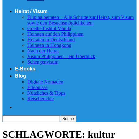
Heirat / Visum
Filipina heiraten – Alle Schritte zur Heirat, zum Visum
sowie den Besuchsmöglichkeiten.
Goethe Institut Manila
Heiraten auf den Philippinen
Heiraten in Deutschland
Heiraten in Hongkong
Nach der Heirat
Visum Philippinen – ein Überblick
Schengenvisum
E-Books
Blog
Digitale Nomaden
Erlebnisse
Nützliches & Tipps
Reiseberichte
SCHLAGWORTE: kultur