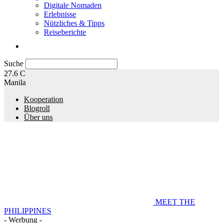
Digitale Nomaden
Erlebnisse
Nützliches & Tipps
Reiseberichte
Suche
27.6
C
Manila
Kooperation
Blogroll
Über uns
MEET THE
PHILIPPINES
- Werbung -