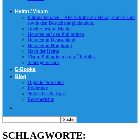
Heirat / Visum
Filipina heiraten – Alle Schritte zur Heirat, zum Visum
sowie den Besuchsmöglichkeiten.
Goethe Institut Manila
Heiraten auf den Philippinen
Heiraten in Deutschland
Heiraten in Hongkong
Nach der Heirat
Visum Philippinen – ein Überblick
Schengenvisum
E-Books
Blog
Digitale Nomaden
Erlebnisse
Nützliches & Tipps
Reiseberichte
SCHLAGWORTE: