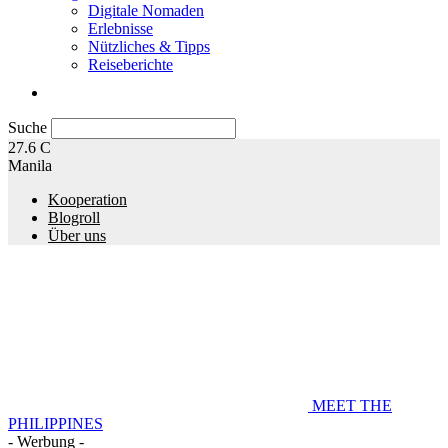
Digitale Nomaden
Erlebnisse
Nützliches & Tipps
Reiseberichte
Suche
27.6
C
Manila
Kooperation
Blogroll
Über uns
MEET THE
PHILIPPINES
- Werbung -