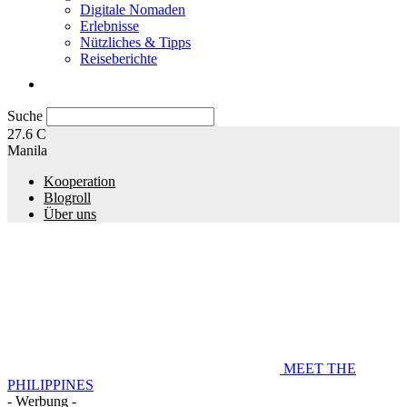
Digitale Nomaden
Erlebnisse
Nützliches & Tipps
Reiseberichte
Suche
27.6
C
Manila
Kooperation
Blogroll
Über uns
MEET THE
PHILIPPINES
- Werbung -