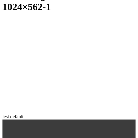
1024×562-1
test default