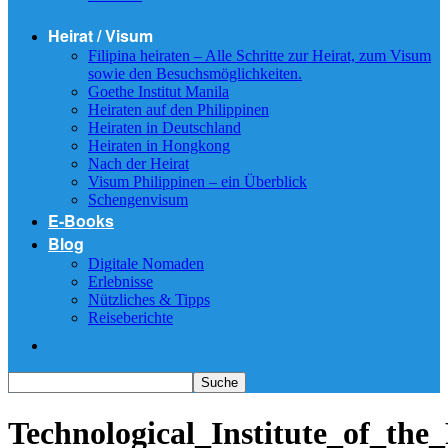
Heirat / Visum
Filipina heiraten – Alle Schritte zur Heirat, zum Visum
sowie den Besuchsmöglichkeiten.
Goethe Institut Manila
Heiraten auf den Philippinen
Heiraten in Deutschland
Heiraten in Hongkong
Nach der Heirat
Visum Philippinen – ein Überblick
Schengenvisum
E-Books
Blog
Digitale Nomaden
Erlebnisse
Nützliches & Tipps
Reiseberichte
Technological_Institute_of_the