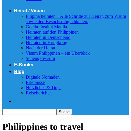
Heirat / Visum
Filipina heiraten – Alle Schritte zur Heirat, zum Visum
sowie den Besuchsmöglichkeiten.
Goethe Institut Manila
Heiraten auf den Philippinen
Heiraten in Deutschland
Heiraten in Hongkong
Nach der Heirat
Visum Philippinen – ein Überblick
Schengenvisum
E-Books
Blog
Digitale Nomaden
Erlebnisse
Nützliches & Tipps
Reiseberichte
Philippines to travel