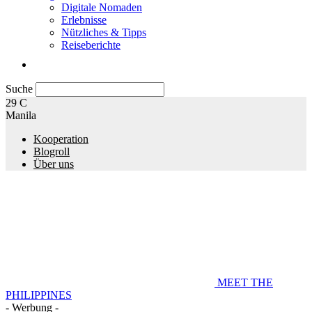
Digitale Nomaden
Erlebnisse
Nützliches & Tipps
Reiseberichte
Suche
29
C
Manila
Kooperation
Blogroll
Über uns
MEET THE
PHILIPPINES
- Werbung -