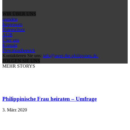
WIR ÜBER UNS
spenden
Impressum
Datenschutz
AGB
Über uns
Kontakt
Downloadbereich
Kontaktieren Sie uns:
info@meet-the-philippines.de.
FOLGEN SIE UNS
MEHR STORYS
Philippinische Frau heiraten – Umfrage
3. März 2020