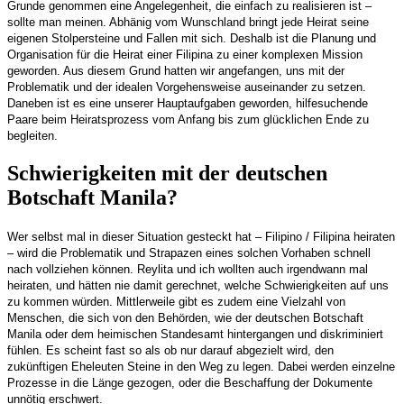
Grunde genommen eine Angelegenheit, die einfach zu realisieren ist –
sollte man meinen. Abhänig vom Wunschland bringt jede Heirat seine
eigenen Stolpersteine und Fallen mit sich.
Deshalb ist die Planung und
Organisation für die Heirat einer Filipina zu einer komplexen Mission
geworden.
Aus diesem Grund hatten wir angefangen, uns mit der
Problematik und der idealen Vorgehensweise auseinander zu setzen.
Daneben ist es eine unserer Hauptaufgaben geworden, hilfesuchende
Paare beim Heiratsprozess vom Anfang bis zum glücklichen Ende zu
begleiten.
Schwierigkeiten mit der deutschen
Botschaft Manila?
Wer selbst mal in dieser Situation gesteckt hat – Filipino / Filipina heiraten
– wird die Problematik und Strapazen eines solchen Vorhaben schnell
nach vollziehen können.
Reylita und ich wollten auch irgendwann mal
heiraten, und hätten nie damit gerechnet, welche Schwierigkeiten auf uns
zu kommen würden.
Mittlerweile gibt es zudem eine Vielzahl von
Menschen, die sich von den Behörden, wie der deutschen Botschaft
Manila oder dem heimischen Standesamt hintergangen und diskriminiert
fühlen. Es scheint fast so als ob nur darauf abgezielt wird, den
zukünftigen Eheleuten Steine in den Weg zu legen. Dabei werden einzelne
Prozesse in die Länge gezogen, oder
die Beschaffung der Dokumente
unnötig erschwert.