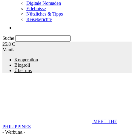
Digitale Nomaden
Erlebnisse
Nützliches & Tipps
Reiseberichte
Suche
25.8
C
Manila
Kooperation
Blogroll
Über uns
MEET THE
PHILIPPINES
- Werbung -