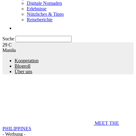
Digitale Nomaden
Erlebnisse
Nützliches & Tipps
Reiseberichte
Suche
29
C
Manila
Kooperation
Blogroll
Über uns
MEET THE
PHILIPPINES
- Werbung -