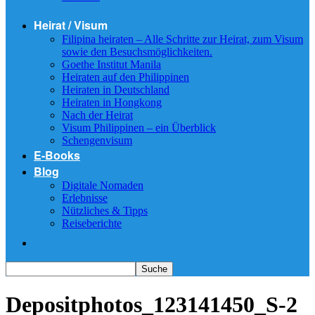
Heirat / Visum
Filipina heiraten – Alle Schritte zur Heirat, zum Visum
sowie den Besuchsmöglichkeiten.
Goethe Institut Manila
Heiraten auf den Philippinen
Heiraten in Deutschland
Heiraten in Hongkong
Nach der Heirat
Visum Philippinen – ein Überblick
Schengenvisum
E-Books
Blog
Digitale Nomaden
Erlebnisse
Nützliches & Tipps
Reiseberichte
Depositphotos_123141450_S-2