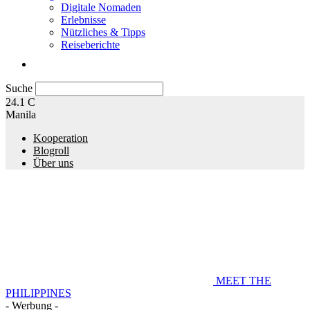
Digitale Nomaden
Erlebnisse
Nützliches & Tipps
Reiseberichte
Suche
24.1
C
Manila
Kooperation
Blogroll
Über uns
MEET THE
PHILIPPINES
- Werbung -