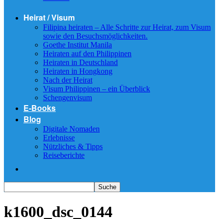
Heirat / Visum
Filipina heiraten – Alle Schritte zur Heirat, zum Visum
sowie den Besuchsmöglichkeiten.
Goethe Institut Manila
Heiraten auf den Philippinen
Heiraten in Deutschland
Heiraten in Hongkong
Nach der Heirat
Visum Philippinen – ein Überblick
Schengenvisum
E-Books
Blog
Digitale Nomaden
Erlebnisse
Nützliches & Tipps
Reiseberichte
k1600_dsc_0144