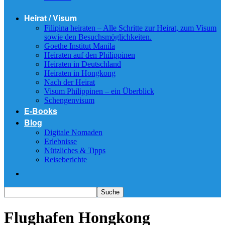
Heirat / Visum
Filipina heiraten – Alle Schritte zur Heirat, zum Visum
sowie den Besuchsmöglichkeiten.
Goethe Institut Manila
Heiraten auf den Philippinen
Heiraten in Deutschland
Heiraten in Hongkong
Nach der Heirat
Visum Philippinen – ein Überblick
Schengenvisum
E-Books
Blog
Digitale Nomaden
Erlebnisse
Nützliches & Tipps
Reiseberichte
Flughafen Hongkong