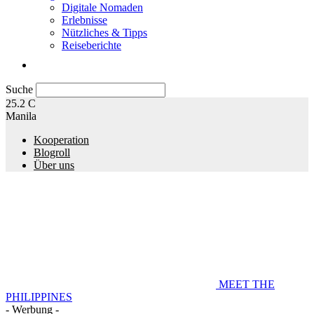
Digitale Nomaden
Erlebnisse
Nützliches & Tipps
Reiseberichte
Suche
25.2
C
Manila
Kooperation
Blogroll
Über uns
MEET THE
PHILIPPINES
- Werbung -