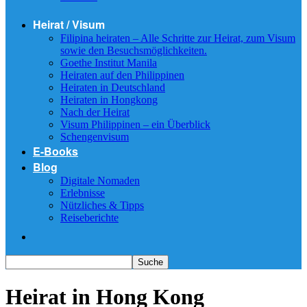
Heirat / Visum
Filipina heiraten – Alle Schritte zur Heirat, zum Visum
sowie den Besuchsmöglichkeiten.
Goethe Institut Manila
Heiraten auf den Philippinen
Heiraten in Deutschland
Heiraten in Hongkong
Nach der Heirat
Visum Philippinen – ein Überblick
Schengenvisum
E-Books
Blog
Digitale Nomaden
Erlebnisse
Nützliches & Tipps
Reiseberichte
Heirat in Hong Kong