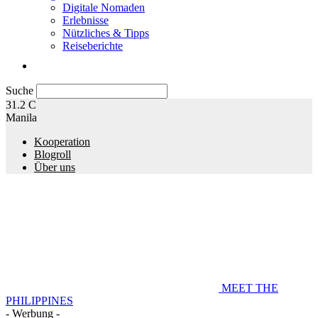
Digitale Nomaden
Erlebnisse
Nützliches & Tipps
Reiseberichte
Suche
31.2
C
Manila
Kooperation
Blogroll
Über uns
MEET THE
PHILIPPINES
- Werbung -