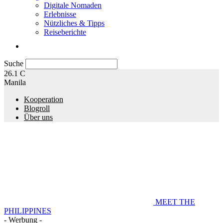
Digitale Nomaden
Erlebnisse
Nützliches & Tipps
Reiseberichte
Suche
26.1
C
Manila
Kooperation
Blogroll
Über uns
MEET THE
PHILIPPINES
- Werbung -