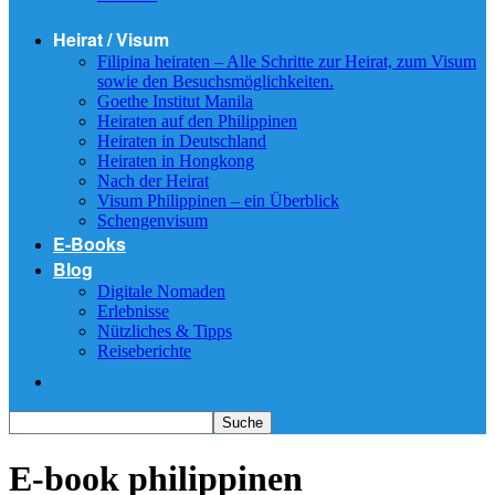
Heirat / Visum
Filipina heiraten – Alle Schritte zur Heirat, zum Visum
sowie den Besuchsmöglichkeiten.
Goethe Institut Manila
Heiraten auf den Philippinen
Heiraten in Deutschland
Heiraten in Hongkong
Nach der Heirat
Visum Philippinen – ein Überblick
Schengenvisum
E-Books
Blog
Digitale Nomaden
Erlebnisse
Nützliches & Tipps
Reiseberichte
E-book philippinen