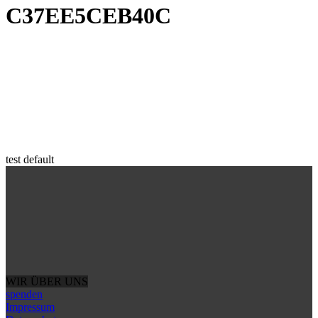
C37EE5CEB40C
test default
WIR ÜBER UNS
spenden
Impressum