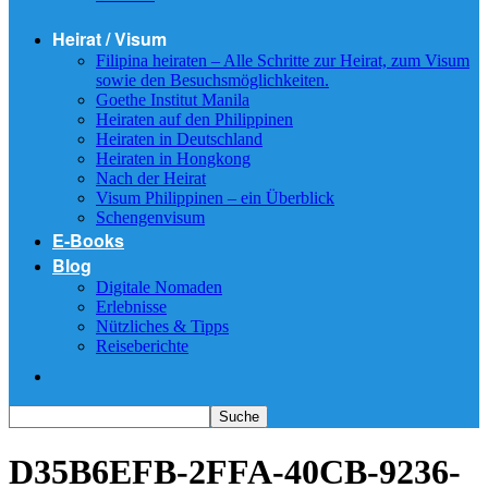
Heirat / Visum
Filipina heiraten – Alle Schritte zur Heirat, zum Visum
sowie den Besuchsmöglichkeiten.
Goethe Institut Manila
Heiraten auf den Philippinen
Heiraten in Deutschland
Heiraten in Hongkong
Nach der Heirat
Visum Philippinen – ein Überblick
Schengenvisum
E-Books
Blog
Digitale Nomaden
Erlebnisse
Nützliches & Tipps
Reiseberichte
D35B6EFB-2FFA-40CB-9236-