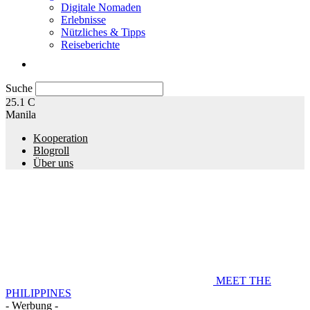
Digitale Nomaden
Erlebnisse
Nützliches & Tipps
Reiseberichte
Suche
25.1
C
Manila
Kooperation
Blogroll
Über uns
MEET THE
PHILIPPINES
- Werbung -