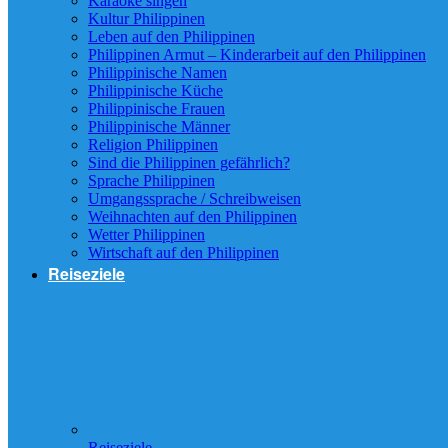
Karaoke singen
Kultur Philippinen
Leben auf den Philippinen
Philippinen Armut – Kinderarbeit auf den Philippinen
Philippinische Namen
Philippinische Küche
Philippinische Frauen
Philippinische Männer
Religion Philippinen
Sind die Philippinen gefährlich?
Sprache Philippinen
Umgangssprache / Schreibweisen
Weihnachten auf den Philippinen
Wetter Philippinen
Wirtschaft auf den Philippinen
Reiseziele
Reiseziele