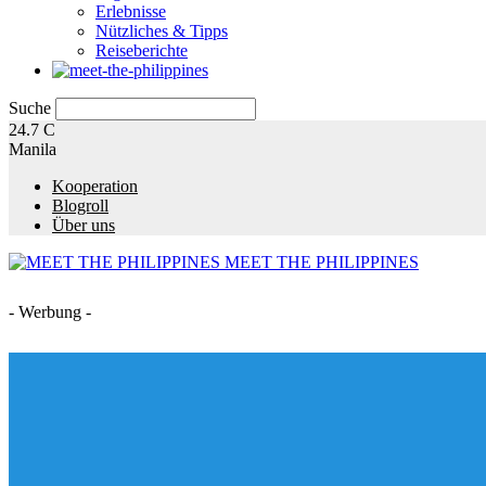
Erlebnisse
Nützliches & Tipps
Reiseberichte
Suche
24.7
C
Manila
Kooperation
Blogroll
Über uns
MEET THE PHILIPPINES
- Werbung -