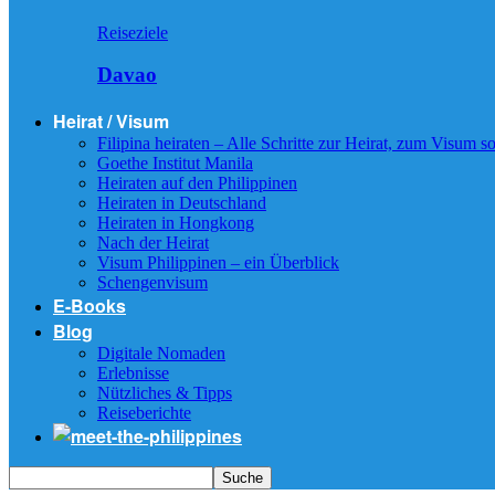
Reiseziele
Davao
Heirat / Visum
Filipina heiraten – Alle Schritte zur Heirat, zum Visum
Goethe Institut Manila
Heiraten auf den Philippinen
Heiraten in Deutschland
Heiraten in Hongkong
Nach der Heirat
Visum Philippinen – ein Überblick
Schengenvisum
E-Books
Blog
Digitale Nomaden
Erlebnisse
Nützliches & Tipps
Reiseberichte