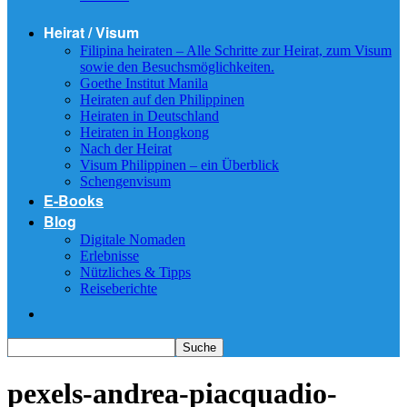
Heirat / Visum
Filipina heiraten – Alle Schritte zur Heirat, zum Visum
sowie den Besuchsmöglichkeiten.
Goethe Institut Manila
Heiraten auf den Philippinen
Heiraten in Deutschland
Heiraten in Hongkong
Nach der Heirat
Visum Philippinen – ein Überblick
Schengenvisum
E-Books
Blog
Digitale Nomaden
Erlebnisse
Nützliches & Tipps
Reiseberichte
pexels-andrea-piacquadio-