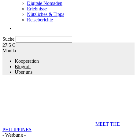
Digitale Nomaden
Erlebnisse
Nützliches & Tipps
Reiseberichte
Suche
27.5
C
Manila
Kooperation
Blogroll
Über uns
MEET THE
PHILIPPINES
- Werbung -