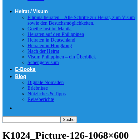
Heirat / Visum
Filipina heiraten – Alle Schritte zur Heirat, zum Visum
sowie den Besuchsmöglichkeiten.
Goethe Institut Manila
Heiraten auf den Philippinen
Heiraten in Deutschland
Heiraten in Hongkong
Nach der Heirat
Visum Philippinen – ein Überblick
Schengenvisum
E-Books
Blog
Digitale Nomaden
Erlebnisse
Nützliches & Tipps
Reiseberichte
K1024_Picture-126-1068×600