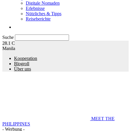
Digitale Nomaden
Erlebnisse
Nützliches & Tipps
Reiseberichte
Suche
28.1
C
Manila
Kooperation
Blogroll
Über uns
MEET THE
PHILIPPINES
- Werbung -